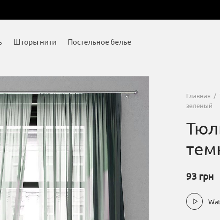
ь
Шторы нити
Постельное белье
Главная
/
зеленый
Тюл
тем
93
грн
Wat