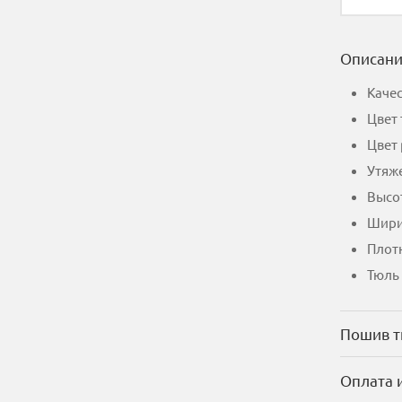
Описан
Каче
Цвет 
Цвет
Утяже
Высот
Шири
Плотн
Тюль 
Пошив 
Оплата 