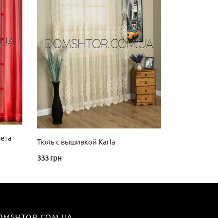
товар
имеет
несколько
вариаций.
Опции
можно
выбрать
на
странице
товара.
вета
Тюль с вышивкой Karla
333
грн
OMSHTOR.COM.UA