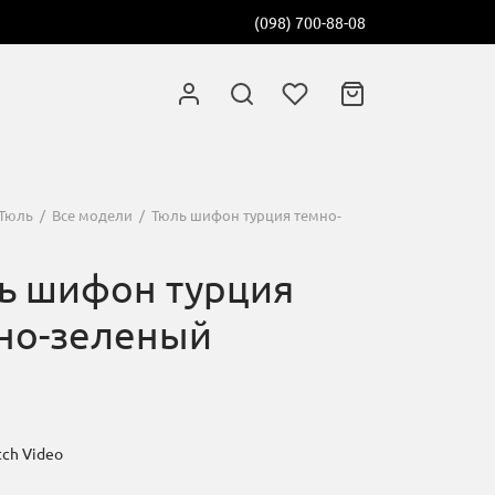
(098) 700-88-08
Тюль
/
Все модели
/
Тюль шифон турция темно-
ь шифон турция
но-зеленый
ch Video