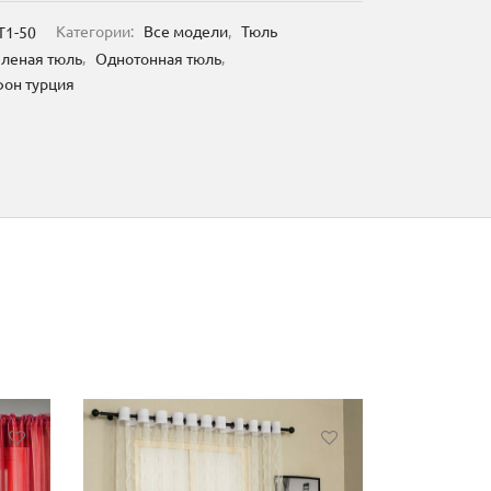
T1-50
Категории:
Все модели
,
Тюль
леная тюль
,
Однотонная тюль
,
он турция
Этот