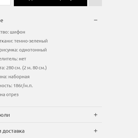
ие
ство: шифон
ткани: темно-зеленый
 рисунка: однотонный
литель: нет
а: 280 см. (2 м. 80 см.)
на: наборная
ость: 186г/м.п.
на отрез
тюли
и доставка