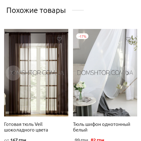
Похожие товары
-
17
%
Этот
товар
имеет
несколько
вариаций.
Опции
можно
выбрать
на
странице
Готовая тюль Veil
Тюль шифон однотонный
товара.
шоколадного цвета
белый
Первоначальная
Текущая
от
167
грн
99
грн
82
грн