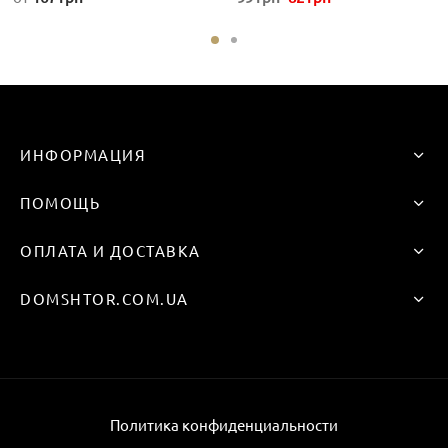
Этот
цена
цена:
товар
составляла
82 грн
имеет
99 грн
несколько
вариаций.
Опции
ИНФОРМАЦИЯ
можно
выбрать
ПОМОЩЬ
на
странице
ОПЛАТА И ДОСТАВКА
товара.
DOMSHTOR.COM.UA
Политика конфиденциальности