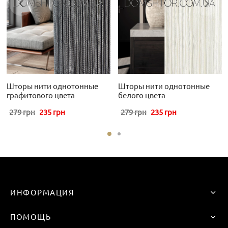
Шторы нити однотонные
Шторы нити однотонные
графитового цвета
белого цвета
Первоначальная
Текущая
Первоначальная
Текущая
279
грн
235
грн
279
грн
235
грн
цена
цена:
цена
цена:
составляла
235 грн
составляла
235 грн
279 грн
279 грн
ИНФОРМАЦИЯ
ПОМОЩЬ