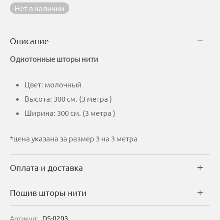
Нет в наличии
составляла
235 грн
279 грн
Описание
Однотонные шторы нити
Цвет: молочный
Высота: 300 см. (3 метра )
Ширина: 300 см. (3 метра )
*цена указана за размер 3 на 3 метра
Оплата и доставка
Пошив шторы нити
Артикул:
DS-0203