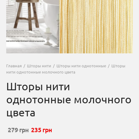
Главная
/
Шторы нити
/
Шторы нити однотонные
/
Шторы
нити однотонные молочного цвета
Шторы нити
однотонные молочного
цвета
Первоначальная
Текущая
279
грн
235
грн
цена
цена: