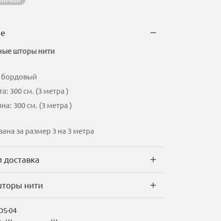
яла
ие
ые шторы нити
: бордовый
а: 300 см. (3 метра )
а: 300 см. (3 метра )
зана за размер 3 на 3 метра
и доставка
торы нити
DS-04