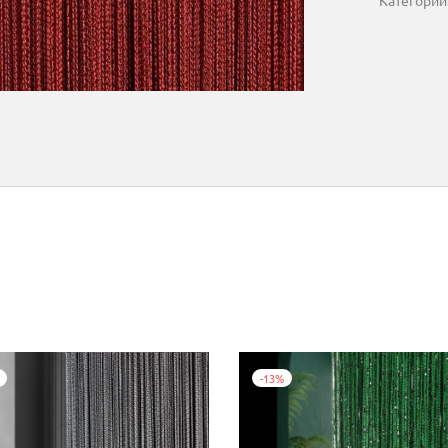
Категории
-
13
%