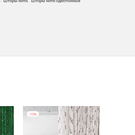
:
Шторы нити
,
Шторы нити однотонные
-
13
%