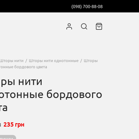
(098) 700-88-08
Шторы нити
/
Шторы нити однотонные
/
Шторы
тонные бордового цвета
ры нити
отонные бордового
та
ачальная
я
н
235
грн
аличии