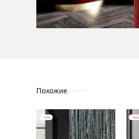
Похожие
-
13
%
-
16
%