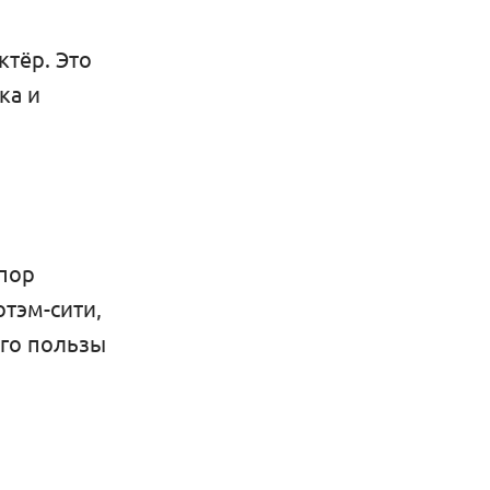
тёр. Это
ка и
 пор
тэм-сити,
ого пользы