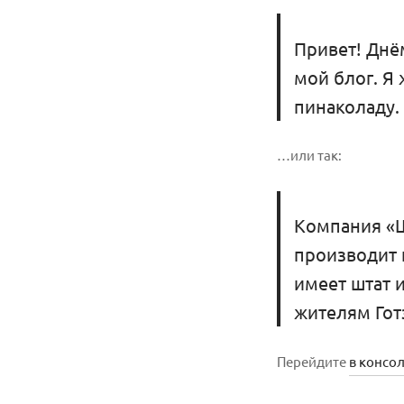
Привет! Днё
мой блог. Я 
пинаколаду.
…или так:
Компания «Ш
производит 
имеет штат 
жителям Гот
Перейдите
в консо