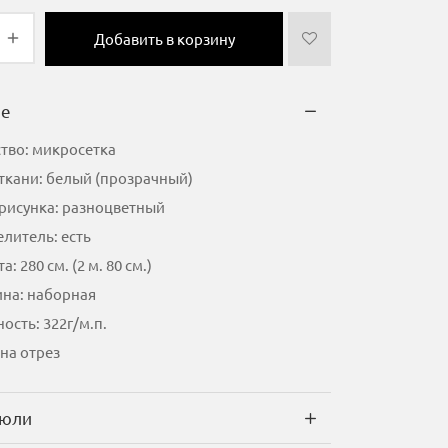
Добавить в корзину
ие
тво: микросетка
ткани: белый (прозрачный)
 рисунка: разноцветный
литель: есть
а: 280 см. (2 м. 80 см.)
на: наборная
ость: 322г/м.п.
на отрез
тюли