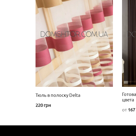
Готова
Тюль в полоску Delta
цвета
220
грн
от
167
Этот
товар
имеет