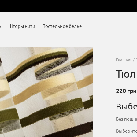
ь
Шторы нити
Постельное белье
Главная
/
Тюль
220
грн
Выбе
Выберите