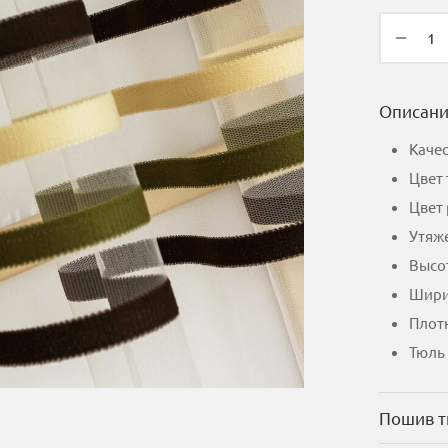
Описан
Качес
Цвет 
Цвет
Утяже
Высот
Шири
Плотн
Тюль 
Пошив 