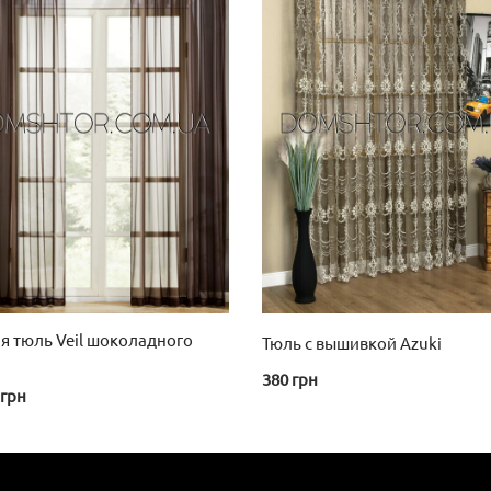
Этот
товар
имеет
несколько
вариаций.
Опции
можно
выбрать
на
странице
товара.
я тюль Veil шоколадного
Тюль с вышивкой Azuki
380
грн
грн