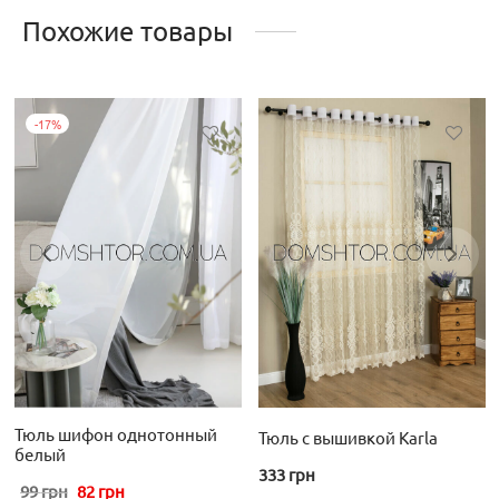
Похожие товары
-
17
%
лько
ий.
ть
це
Тюль шифон однотонный
Тюль с вышивкой Karla
.
белый
333
грн
Первоначальная
Текущая
99
грн
82
грн