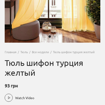
Главная
/
Тюль
/
Все модели
/
Тюль шифон турция желтый
Тюль шифон турция
желтый
93
грн
Watch Video