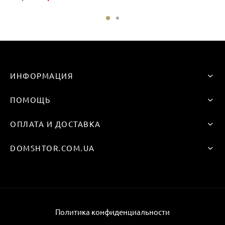
цена
цена:
составляла
82 грн
99 грн
ИНФОРМАЦИЯ
ПОМОЩЬ
ОПЛАТА И ДОСТАВКА
DOMSHTOR.COM.UA
Политика конфиденциальности