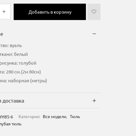
Добавить в корзину
ие
тво: вуаль
ткани: белый
рисунка: голубой
а: 280 см.(2м 80см)
на: наборная (метры)
и доставка
YH85-6
Категории:
Все модели
,
Тюль
лубая тюль