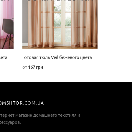
Опции
Опции
можно
можно
выбрать
выбрать
на
на
странице
странице
товара.
товара.
вета
Готовая тюль Veil бежевого цвета
от
167
грн
Этот
товар
имеет
несколько
вариаций.
OMSHTOR.COM.UA
Опции
тернет магазин домашнего текстиля и
можно
сессуаров.
выбрать
на