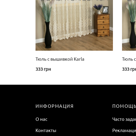
Тюль с вышивкой Karla
Тюль с
333
грн
333
гр
ИНФОРМАЦИЯ
ПОМОЩ
О нас
Часто зад
Контакты
Рекламаци