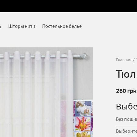
ь
Шторы нити
Постельное белье
Главная
/
Тюл
260
грн
Выбе
Выберите