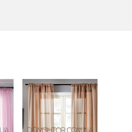
Этот
Этот
товар
товар
имеет
имеет
несколько
несколько
вариаций.
вариаций.