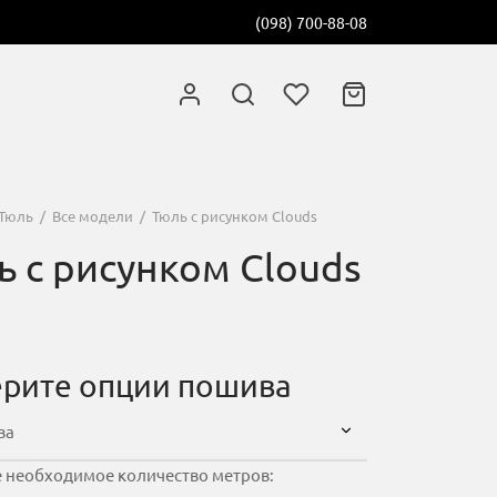
(098) 700-88-08
Тюль
/
Все модели
/
Тюль с рисунком Сlouds
ь с рисунком Сlouds
рите опции пошива
 необходимое количество метров: