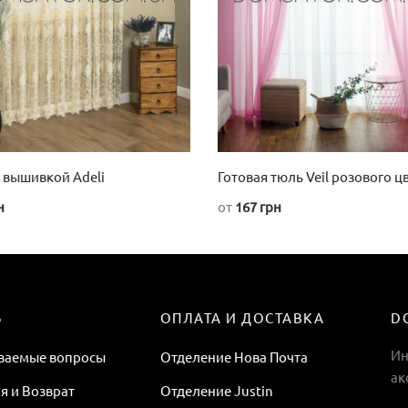
 вышивкой Adeli
Готовая тюль Veil розового ц
н
от
167
грн
Этот
товар
имеет
несколько
вариаций.
Ь
ОПЛАТА И ДОСТАВКА
D
Опции
Ин
аваемые вопросы
Отделение Нова Почта
можно
ак
выбрать
я и Возврат
Отделение Justin
на