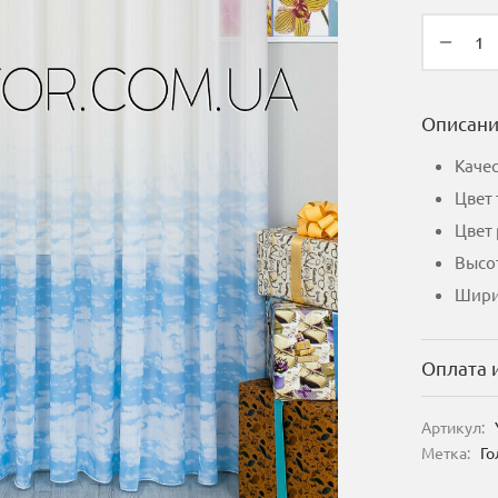
Описан
Качес
Цвет 
Цвет 
Высот
Шири
Оплата 
Артикул:
Метка:
Го