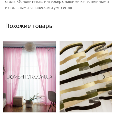
стиль. Обновите ваш интерьер с нашими качественными
и стильными занавесками уже сегодня!
Похожие товары
Этот
товар
имеет
несколько
вариаций.
Опции
можно
выбрать
на
странице