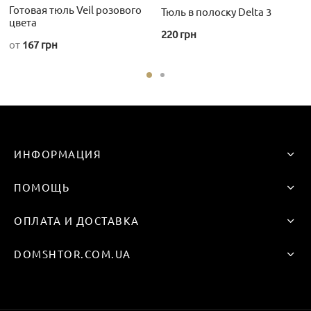
Готовая тюль Veil розового
Тюль в полоску Delta 3
товара.
цвета
220
грн
от
167
грн
Этот
товар
имеет
несколько
вариаций.
Опции
ИНФОРМАЦИЯ
можно
выбрать
ПОМОЩЬ
на
странице
ОПЛАТА И ДОСТАВКА
товара.
DOMSHTOR.COM.UA