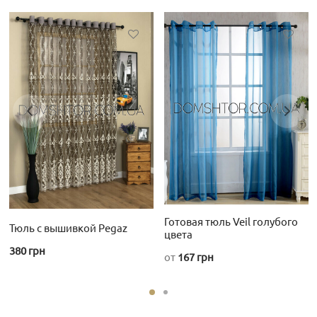
Этот
товар
имеет
несколь
вариаци
Опции
можно
выбрат
на
страниц
Готовая тюль Veil голубого
Тюль с вышивкой Pegaz
товара.
цвета
380
грн
от
167
грн
Этот
товар
имеет