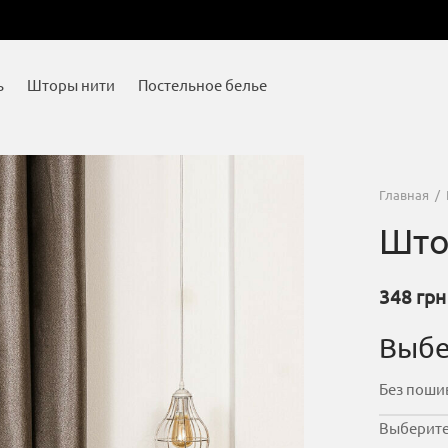
ь
Шторы нити
Постельное белье
Главная
/
Што
348
грн
Выбе
Выберите