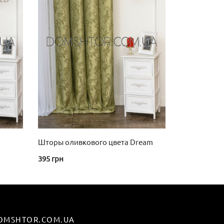
Шторы оливкового цвета Dream
395
грн
OMSHTOR.COM.UA