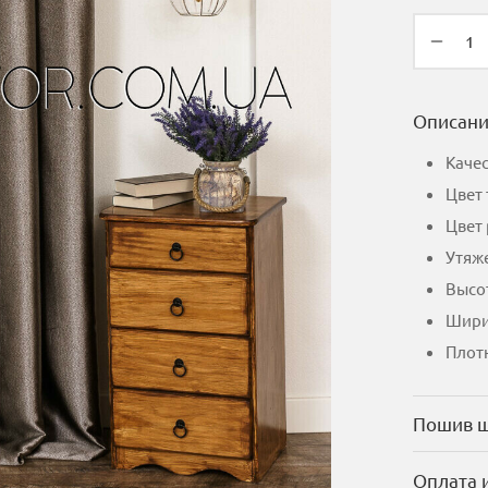
Описан
Качес
Цвет 
Цвет
Утяже
Высот
Шири
Плотн
Пошив 
Оплата 