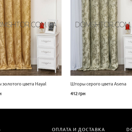
 золотого цвета Hayal
Шторы серого цвета Asena
н
412
грн
Ь
ОПЛАТА И ДОСТАВКА
D