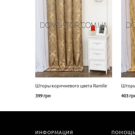
Шторы коричневого цвета Ramile
Шторы
399
грн
403
гр
ИНФОРМАЦИЯ
ПОМОЩ