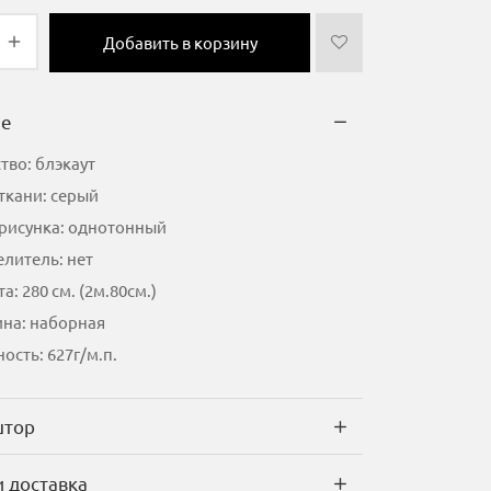
Добавить в корзину
ие
тво: блэкаут
ткани: серый
 рисунка: однотонный
литель: нет
а: 280 см. (2м.80см.)
на: наборная
ость: 627г/м.п.
штор
и доставка