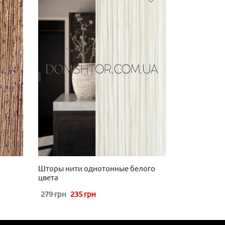
Шторы нити однотонные белого
цвета
Первоначальная
Текущая
279
грн
235
грн
цена
цена:
составляла
235 грн