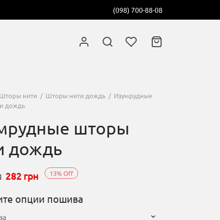
(098) 700-88-08
Шторы нити
/
Шторы нити дождь
/
Изумрудные
и дождь
мрудные шторы
и дождь
13
%
Off
ачальная
я
н
282
грн
те опции пошива
яла