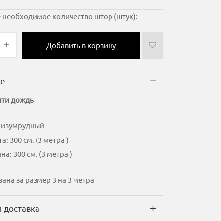
 необходимое количество штор (штук):
Добавить в корзину
ие
ти дождь
: изумрудный
а: 300 см. (3 метра )
а: 300 см. (3 метра )
зана за размер 3 на 3 метра
и доставка