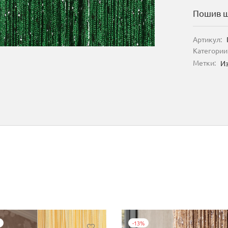
Пошив ш
Артикул:
Категории
Метки:
И
-
13
%