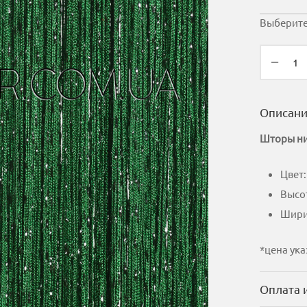
Выберите
Описан
Шторы ни
Цвет
Высот
Ширин
*цена ука
Оплата 