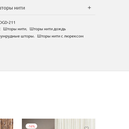
торы нити
DGD-211
:
Шторы нити
,
Шторы нити дождь
зумрудные шторы
,
Шторы нити с люрексом
-
16
%