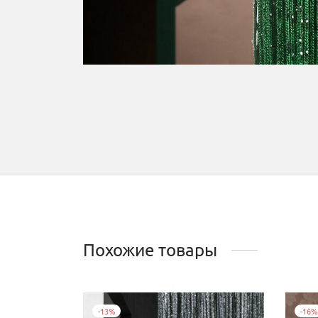
Похожие товары
-
13
%
-
16
%