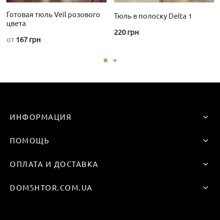
странице
Готовая тюль Veil розового
Тюль в полоску Delta 1
товара.
цвета
220
грн
от
167
грн
Этот
товар
имеет
несколько
вариаций.
Опции
ИНФОРМАЦИЯ
можно
выбрать
ПОМОЩЬ
на
странице
ОПЛАТА И ДОСТАВКА
товара.
DOMSHTOR.COM.UA