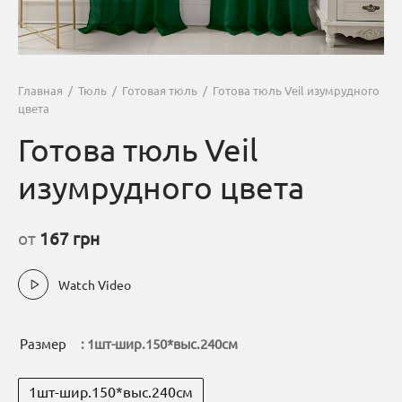
Главная
/
Тюль
/
Готовая тюль
/
Готова тюль Veil изумрудного
цвета
Готова тюль Veil
изумрудного цвета
от
167
грн
Watch Video
Размер
: 1шт-шир.150*выс.240cм
1шт-шир.150*выс.240cм