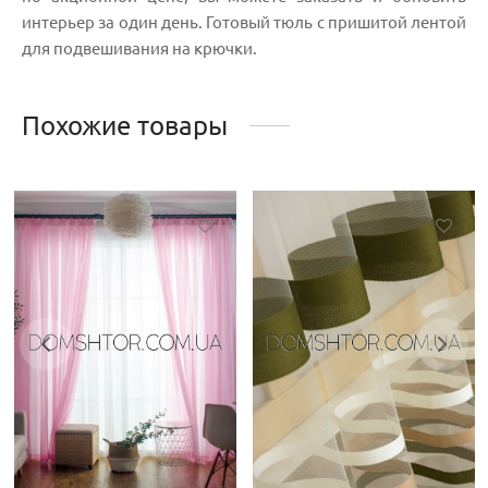
интерьер за один день. Готовый тюль с пришитой лентой
для подвешивания на крючки.
Похожие товары
Этот
товар
имеет
несколько
вариаций.
Опции
можно
выбрать
на