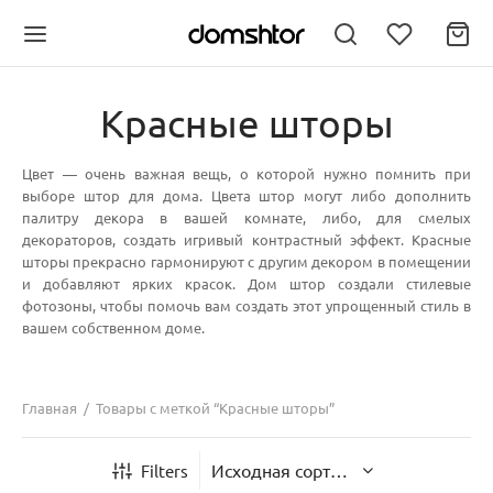
Красные шторы
Цвет — очень важная вещь, о которой нужно помнить при
выборе штор для дома. Цвета штор могут либо дополнить
палитру декора в вашей комнате, либо, для смелых
Back
Back
декораторов, создать игривый контрастный эффект. Красные
шторы прекрасно гармонируют с другим декором в помещении
ЛЬ
РЫ НИТИ
и добавляют ярких красок. Дом штор создали стилевые
фотозоны, чтобы помочь вам создать этот упрощенный стиль в
вашем собственном доме.
вая тюль
ы нити однотонные
модели
ы нити дождь
Главная
/
Товары с меткой “Красные шторы”
Filters