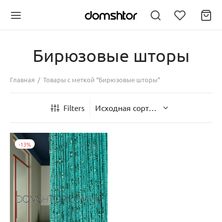
Бирюзовые шторы
Главная
/
Товары с меткой “Бирюзовые шторы”
Back
Back
Filters
ЛЬ
РЫ НИТИ
-
13
%
вая тюль
ы нити однотонные
модели
ы нити дождь