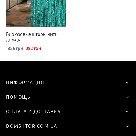
Бирюзовые шторы нити
дождь
Первоначальная
Текущая
326
грн
282
грн
цена
цена:
составляла
282 грн
326 грн
ИНФОРМАЦИЯ
ПОМОЩЬ
ОПЛАТА И ДОСТАВКА
DOMSHTOR.COM.UA